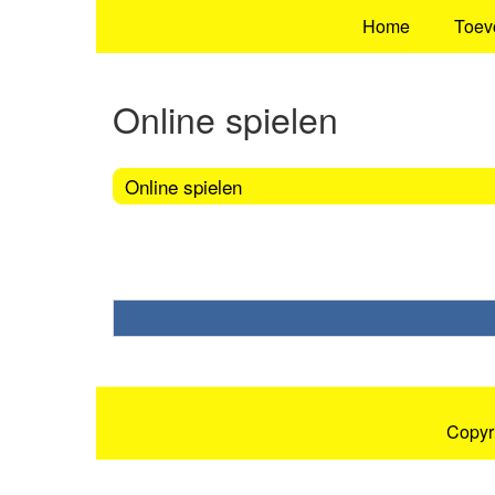
Home
Toev
Online spielen
Online spielen
Copyr