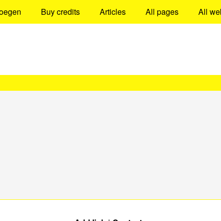
oegen
Buy credits
Articles
All pages
All we