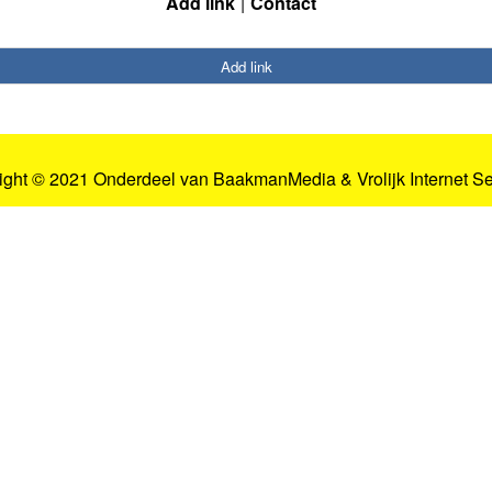
Add link
Contact
Add link
ight © 2021 Onderdeel van
BaakmanMedia
&
Vrolijk Internet S